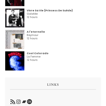
Vivre Sa Vie (Princess De Suède)
Galatée
12 hours
A l'eternelle
Reymour
12 hours
Cool Colorado
La Femme
12 hours
LINKS
RSS Feed
Instagram
Bandcamp
Last.fm