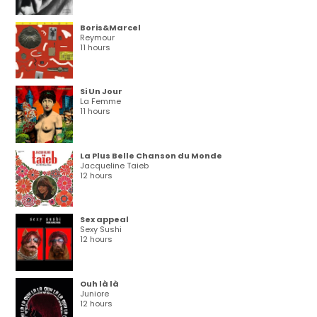
Boris&Marcel
Reymour
11 hours
Si Un Jour
La Femme
11 hours
La Plus Belle Chanson du Monde
Jacqueline Taieb
12 hours
Sex appeal
Sexy Sushi
12 hours
Ouh là là
Juniore
12 hours