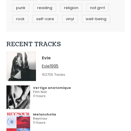
punk
reading
religion
riot grrrl
rock
self-care
vinyl
well-being
RECENT TRACKS
Evie
Evie1995
152705 Tracks
Vertige anatomique
Film Noir
11 hours
Melancholia
Reymour
11 hours