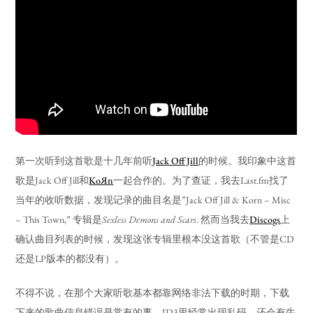
第一次听到这首歌是十几年前听
Jack Off Jill
的时候。我印象中这首
歌是Jack Off Jill和
KoЯn
一起合作的。为了查证，我去Last.fm找了
当年的收听数据，发现记录的曲目名是”Jack Off Jill & Korn – Misc
– This Town,” 专辑是
Sexless Demons and Scars
. 然而当我去
Discogs
上
确认曲目列表的时候，发现这张专辑里根本没这首歌（不管是CD
还是LP版本的都没有）。
不得不说，在那个大家听歌基本都靠网络非法下载的时期，下载
下来的歌曲信息错误是常有的事。ID3里经常出现乱码，还会有牛