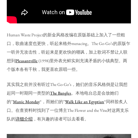
Human Waste Project的新金风格改编在原版基础上加入了一些粗
口，歌曲速度也更快，听起来格外menacing。The Go-Go’s的原版乍
一听并无攻击性，听起来是更欢快的嘲讽，加上歌词不禁让人联
想到
Pleasantville
(1998)里外表光鲜实则充满矛盾的小镇典型。两
个版本各有千秋，我更喜欢原唱一些。
其实我之前并没有听过The Go-Go’s，她们的音乐风格倒是让我想
起同一时期同一类型的
The Bangles
。本地电台总是会放她们
的”
Manic Monday
“，而她们的”
Walk Like an Egyptian
“同样脍炙人
口。在查资料时找到了一位博主The Flower and the Vine对这两支乐
队的
详细介绍
，有兴趣的读者可以去看看。