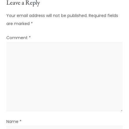
Leave a Reply
n
Your email address will not be published.
Required fields
a
are marked
*
v
Comment
*
i
g
a
t
i
o
n
Name
*