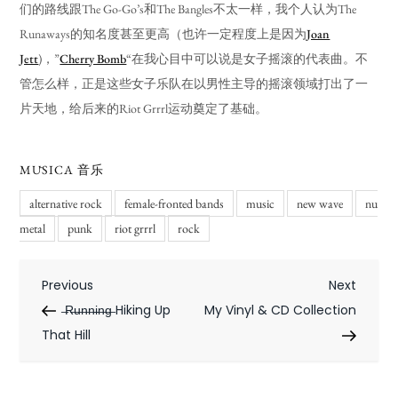
们的路线跟The Go-Go’s和The Bangles不太一样，我个人认为The
Runaways的知名度甚至更高（也许一定程度上是因为
Joan
Jett
)，”
Cherry Bomb
“在我心目中可以说是女子摇滚的代表曲。不
管怎么样，正是这些女子乐队在以男性主导的摇滚领域打出了一
片天地，给后来的Riot Grrrl运动奠定了基础。
MŪSICA 音乐
alternative rock
female-fronted bands
music
new wave
nu
metal
punk
riot grrrl
rock
P
Previous
Next
Previous
Next
Post
Post
̶R̶u̶n̶n̶i̶n̶g̶ Hiking Up
My Vinyl & CD Collection
o
That Hill
s
t