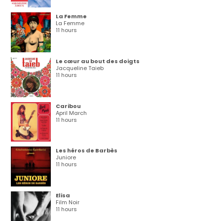
La Femme
La Femme
11 hours
Le cœur au bout des doigts
Jacqueline Taieb
11 hours
Caribou
April March
11 hours
Les héros de Barbès
Juniore
11 hours
Elisa
Film Noir
11 hours