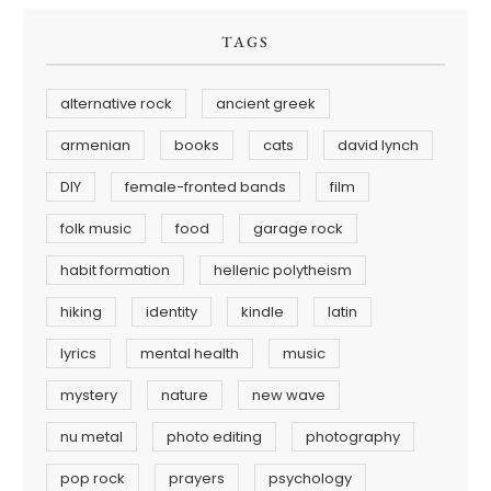
TAGS
alternative rock
ancient greek
armenian
books
cats
david lynch
DIY
female-fronted bands
film
folk music
food
garage rock
habit formation
hellenic polytheism
hiking
identity
kindle
latin
lyrics
mental health
music
mystery
nature
new wave
nu metal
photo editing
photography
pop rock
prayers
psychology