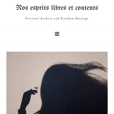
Skip
Nos esprits libres et contents
to
content
Personal Archive and Random Musings