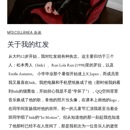
MĪSCELLĀNEA 杂谈
关于我的红发
从大约12岁开始，我对红发就有种执念。这主要归功于三个
人：松本秀人（hide）、Run Lola Run (1998)里的罗拉，以及
Emilie Autumn。 小学毕业那个暑假开始迷上X Japan，而成员里
我又最喜欢hide。我把电脑和手机壁纸换成了他（那时候我妈看
到hide的烟熏妆，开始担心我是不是“学坏了”），QQ空间背景
音乐换成了他的歌，拿他的照片当头像，在课本上画他的logo，
在同学间宣扬我对他的崇拜。初一的儿童节汇演我甚至当着全
班同学唱了hide的“In Motion”。但从知道他的那一刻起我也知道
了他那时已经不在人世间了，那是我初次为一位音乐人的逝世